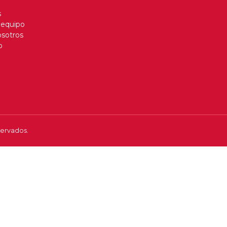
s
 equipo
osotros
o
servados.