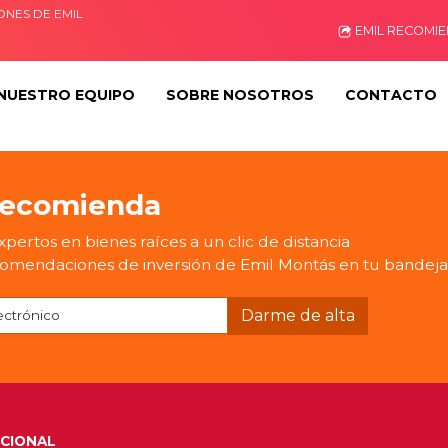
ONES DE EMIL
EMIL RECOMI
NUESTRO EQUIPO
SOBRE NOSOTROS
CONTACTO
recomienda
pertos en bienes raíces a un clic de distancia
omendaciones de inversión de Emil Montás en tu bandeja
UCIONAL